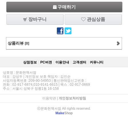
구매하기
장바구니
관심상품
상품리뷰
[0]
상점정보
PC버젼
이용안내
고객센터
커뮤니티
상호명 : 문화헌책서점
대표 : 강성두 | 개인정보 보호 책임자 : 김인순
사업자등록번호 :209-90-54953 | 통신판매업신고번호 :
전화 : 02-917-6874,010-9141-6615 | 팩스 : 02-917-0669
주소 : 서울시 성북구 정릉1동 16-158
이용약관
|
개인정보처리방침
ⓒ문화헌책서점 All rights reserved.
Make
Shop