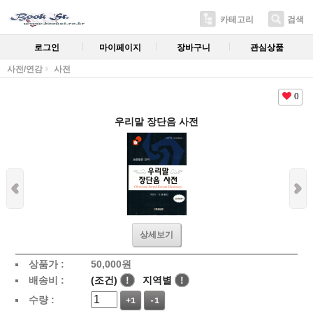
카테고리
검색
로그인
마이페이지
장바구니
관심상품
사전/연감
사전
0
우리말 장단음 사전
상세보기
상품가 :
50,000
원
배송비 :
(조건)
!
지역별
!
수량 :
+1
-1