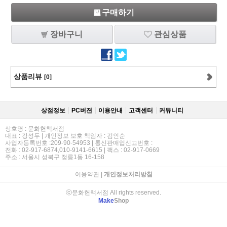
구매하기
장바구니
관심상품
상품리뷰
[0]
상점정보
PC버젼
이용안내
고객센터
커뮤니티
상호명 : 문화헌책서점
대표 : 강성두 | 개인정보 보호 책임자 : 김인순
사업자등록번호 :209-90-54953 | 통신판매업신고번호 :
전화 : 02-917-6874,010-9141-6615 | 팩스 : 02-917-0669
주소 : 서울시 성북구 정릉1동 16-158
이용약관
|
개인정보처리방침
ⓒ문화헌책서점 All rights reserved.
Make
Shop