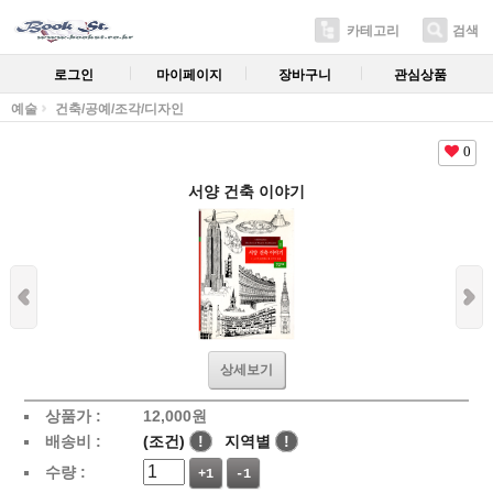
카테고리
검색
로그인
마이페이지
장바구니
관심상품
예술
건축/공예/조각/디자인
0
서양 건축 이야기
상세보기
상품가 :
12,000
원
배송비 :
(조건)
!
지역별
!
수량 :
+1
-1