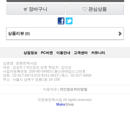
장바구니
관심상품
상품리뷰
[0]
상점정보
PC버젼
이용안내
고객센터
커뮤니티
상호명 : 문화헌책서점
대표 : 강성두 | 개인정보 보호 책임자 : 김인순
사업자등록번호 :209-90-54953 | 통신판매업신고번호 :
전화 : 02-917-6874,010-9141-6615 | 팩스 : 02-917-0669
주소 : 서울시 성북구 정릉1동 16-158
이용약관
|
개인정보처리방침
ⓒ문화헌책서점 All rights reserved.
Make
Shop