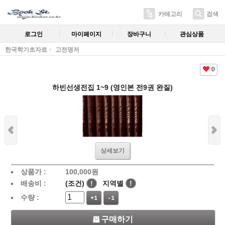
카테고리
검색
로그인
마이페이지
장바구니
관심상품
한국학기초자료
고전명저
0
하빈선생전집 1~9 (영인본 전9권 완질)
상세보기
상품가 :
100,000
원
배송비 :
(조건)
!
지역별
!
수량 :
+1
-1
구매하기