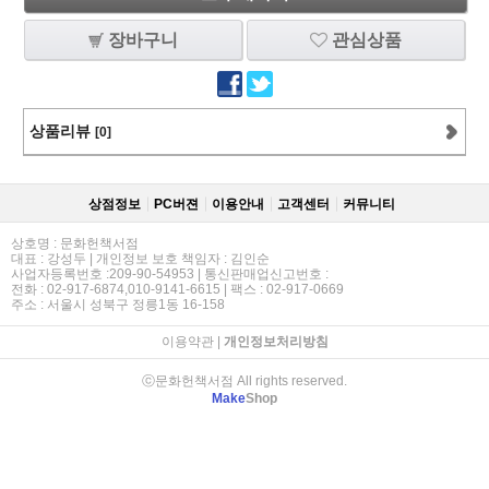
장바구니
관심상품
상품리뷰
[0]
상점정보
PC버젼
이용안내
고객센터
커뮤니티
상호명 : 문화헌책서점
대표 : 강성두 | 개인정보 보호 책임자 : 김인순
사업자등록번호 :209-90-54953 | 통신판매업신고번호 :
전화 : 02-917-6874,010-9141-6615 | 팩스 : 02-917-0669
주소 : 서울시 성북구 정릉1동 16-158
이용약관
|
개인정보처리방침
ⓒ문화헌책서점 All rights reserved.
Make
Shop