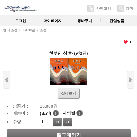
카테고리
검색
로그인
마이페이지
장바구니
관심상품
현대소설
1970년대 소설
0
현부인 상.하 (전2권)
상세보기
상품가 :
15,000
원
배송비 :
(조건)
!
지역별
!
수량 :
+1
-1
구매하기