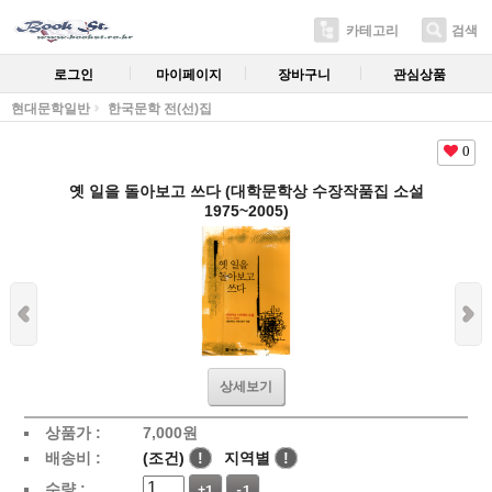
카테고리
검색
로그인
마이페이지
장바구니
관심상품
현대문학일반
한국문학 전(선)집
0
옛 일을 돌아보고 쓰다 (대학문학상 수장작품집 소설
1975~2005)
상세보기
상품가 :
7,000
원
배송비 :
(조건)
!
지역별
!
수량 :
+1
-1