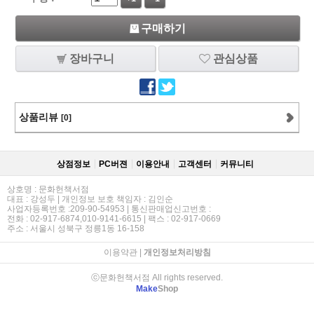
구매하기
장바구니
관심상품
상품리뷰
[0]
상점정보
PC버젼
이용안내
고객센터
커뮤니티
상호명 : 문화헌책서점
대표 : 강성두 | 개인정보 보호 책임자 : 김인순
사업자등록번호 :209-90-54953 | 통신판매업신고번호 :
전화 : 02-917-6874,010-9141-6615 | 팩스 : 02-917-0669
주소 : 서울시 성북구 정릉1동 16-158
이용약관
|
개인정보처리방침
ⓒ문화헌책서점 All rights reserved.
Make
Shop