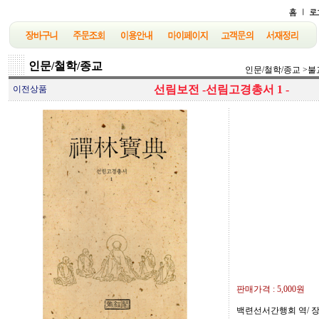
인문/철학/종교
인문/철학/종교
>
불
선림보전 -선림고경총서 1 -
이전상품
판매가격 :
5,000원
백련선서간행회 역/ 장경각