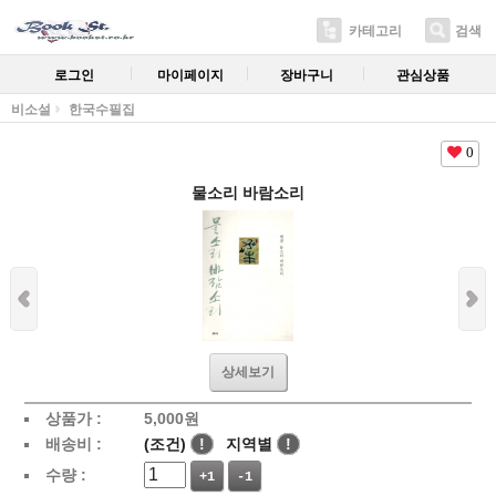
카테고리
검색
로그인
마이페이지
장바구니
관심상품
비소설
한국수필집
0
물소리 바람소리
상세보기
상품가 :
5,000
원
배송비 :
(조건)
!
지역별
!
수량 :
+1
-1