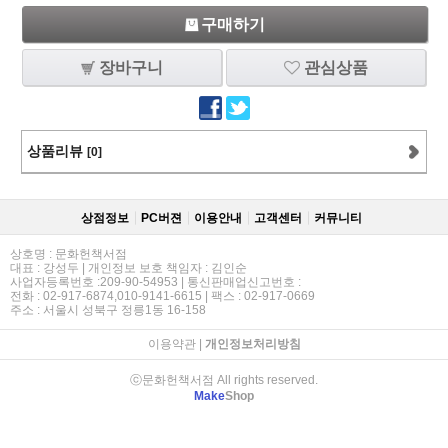
구매하기
장바구니
관심상품
상품리뷰
[0]
상점정보
PC버젼
이용안내
고객센터
커뮤니티
상호명 : 문화헌책서점
대표 : 강성두 | 개인정보 보호 책임자 : 김인순
사업자등록번호 :209-90-54953 | 통신판매업신고번호 :
전화 : 02-917-6874,010-9141-6615 | 팩스 : 02-917-0669
주소 : 서울시 성북구 정릉1동 16-158
이용약관
|
개인정보처리방침
ⓒ문화헌책서점 All rights reserved.
Make
Shop