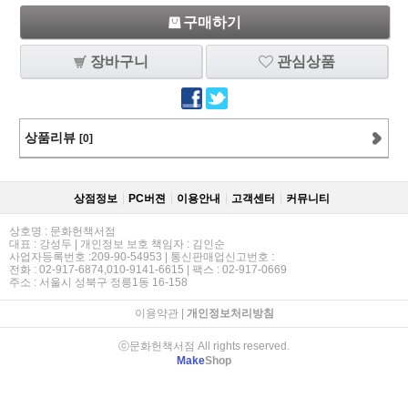
구매하기
장바구니
관심상품
상품리뷰
[0]
상점정보
PC버젼
이용안내
고객센터
커뮤니티
상호명 : 문화헌책서점
대표 : 강성두 | 개인정보 보호 책임자 : 김인순
사업자등록번호 :209-90-54953 | 통신판매업신고번호 :
전화 : 02-917-6874,010-9141-6615 | 팩스 : 02-917-0669
주소 : 서울시 성북구 정릉1동 16-158
이용약관
|
개인정보처리방침
ⓒ문화헌책서점 All rights reserved.
Make
Shop