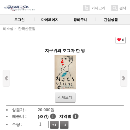
카테고리
검색
로그인
마이페이지
장바구니
관심상품
비소설
한국산문집
0
지구위의 조그마 한 방
상세보기
상품가 :
20,000
원
배송비 :
(조건)
!
지역별
!
수량 :
+1
-1