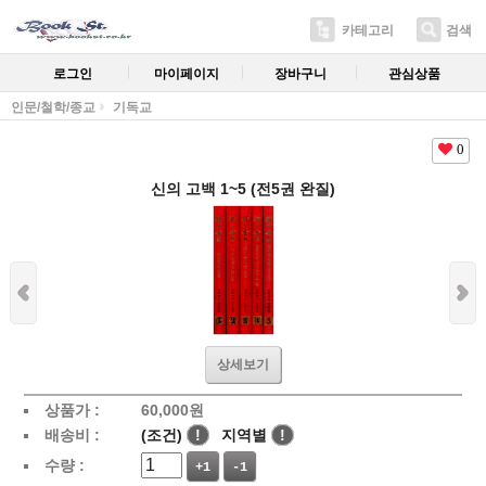
카테고리
검색
로그인
마이페이지
장바구니
관심상품
인문/철학/종교
기독교
0
신의 고백 1~5 (전5권 완질)
상세보기
상품가 :
60,000
원
배송비 :
(조건)
!
지역별
!
수량 :
+1
-1