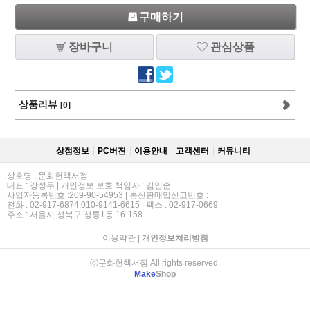
구매하기
장바구니
관심상품
상품리뷰
[0]
상점정보
PC버젼
이용안내
고객센터
커뮤니티
상호명 : 문화헌책서점
대표 : 강성두 | 개인정보 보호 책임자 : 김인순
사업자등록번호 :209-90-54953 | 통신판매업신고번호 :
전화 : 02-917-6874,010-9141-6615 | 팩스 : 02-917-0669
주소 : 서울시 성북구 정릉1동 16-158
이용약관
|
개인정보처리방침
ⓒ문화헌책서점 All rights reserved.
Make
Shop