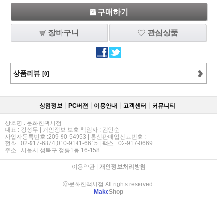
구매하기
장바구니
관심상품
상품리뷰
[0]
상점정보
PC버젼
이용안내
고객센터
커뮤니티
상호명 : 문화헌책서점
대표 : 강성두 | 개인정보 보호 책임자 : 김인순
사업자등록번호 :209-90-54953 | 통신판매업신고번호 :
전화 : 02-917-6874,010-9141-6615 | 팩스 : 02-917-0669
주소 : 서울시 성북구 정릉1동 16-158
이용약관
|
개인정보처리방침
ⓒ문화헌책서점 All rights reserved.
Make
Shop