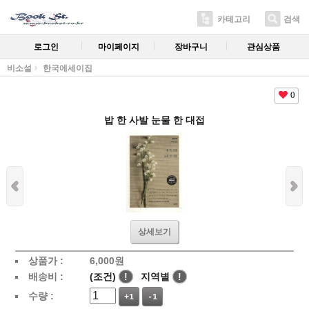
카테고리
검색
로그인
마이페이지
장바구니
관심상품
비소설
한국에세이집
0
밥 한 사발 눈물 한 대접
상세보기
상품가 :
6,000
원
배송비 :
(조건)
!
지역별
!
수량 :
+1
-1