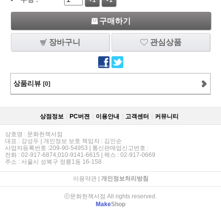
+1
-1
구매하기
장바구니
관심상품
상품리뷰
[0]
상점정보
PC버젼
이용안내
고객센터
커뮤니티
상호명 : 문화헌책서점
대표 : 강성두 | 개인정보 보호 책임자 : 김인순
사업자등록번호 :209-90-54953 | 통신판매업신고번호 :
전화 : 02-917-6874,010-9141-6615 | 팩스 : 02-917-0669
주소 : 서울시 성북구 정릉1동 16-158
이용약관
|
개인정보처리방침
ⓒ문화헌책서점 All rights reserved.
Make
Shop