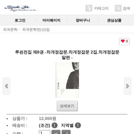
카테고리
검색
로그인
마이페이지
장바구니
관심상품
외국문학
외국문학전(선)집
0
루쉰전집 제8권 -차개정잡문.차개정잡문 2집.차개정잡문
말편 -
상세보기
상품가 :
12,000
원
배송비 :
(조건)
!
지역별
!
수량 :