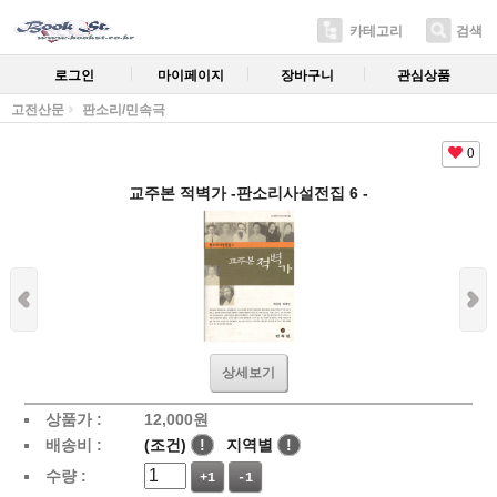
카테고리
검색
로그인
마이페이지
장바구니
관심상품
고전산문
판소리/민속극
0
교주본 적벽가 -판소리사설전집 6 -
상세보기
상품가 :
12,000
원
배송비 :
(조건)
!
지역별
!
수량 :
+1
-1