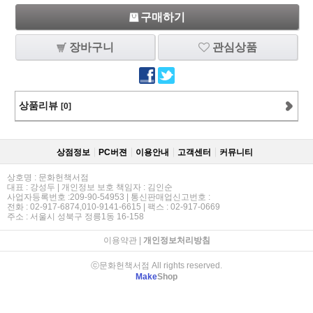
구매하기
장바구니
관심상품
상품리뷰
[0]
상점정보
PC버젼
이용안내
고객센터
커뮤니티
상호명 : 문화헌책서점
대표 : 강성두 | 개인정보 보호 책임자 : 김인순
사업자등록번호 :209-90-54953 | 통신판매업신고번호 :
전화 : 02-917-6874,010-9141-6615 | 팩스 : 02-917-0669
주소 : 서울시 성북구 정릉1동 16-158
이용약관
|
개인정보처리방침
ⓒ문화헌책서점 All rights reserved.
Make
Shop