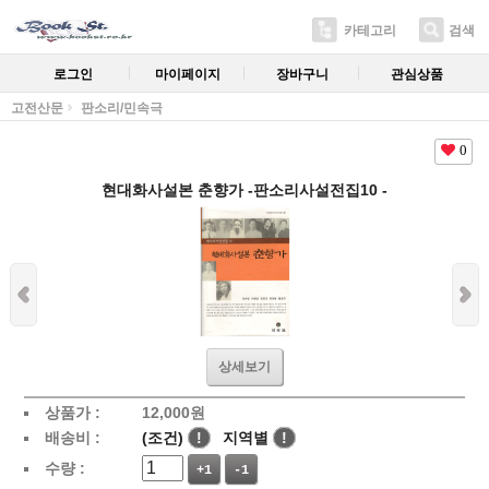
카테고리
검색
로그인
마이페이지
장바구니
관심상품
고전산문
판소리/민속극
0
현대화사설본 춘향가 -판소리사설전집10 -
상세보기
상품가 :
12,000
원
배송비 :
(조건)
!
지역별
!
수량 :
+1
-1