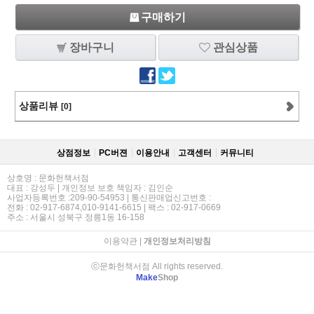
구매하기
장바구니
관심상품
상품리뷰
[0]
상점정보
PC버젼
이용안내
고객센터
커뮤니티
상호명 : 문화헌책서점
대표 : 강성두 | 개인정보 보호 책임자 : 김인순
사업자등록번호 :209-90-54953 | 통신판매업신고번호 :
전화 : 02-917-6874,010-9141-6615 | 팩스 : 02-917-0669
주소 : 서울시 성북구 정릉1동 16-158
이용약관
|
개인정보처리방침
ⓒ문화헌책서점 All rights reserved.
Make
Shop