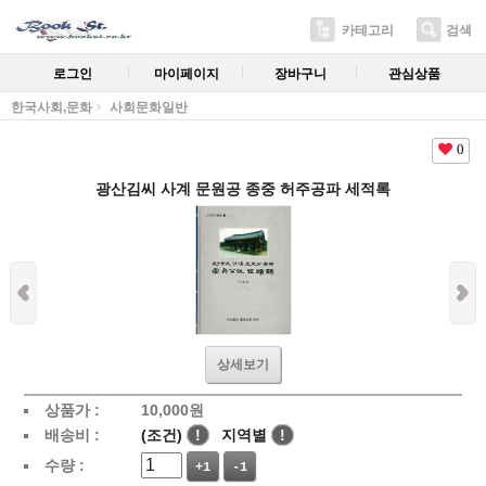
카테고리
검색
로그인
마이페이지
장바구니
관심상품
한국사회,문화
사회문화일반
0
광산김씨 사계 문원공 종중 허주공파 세적록
상세보기
상품가 :
10,000
원
배송비 :
(조건)
!
지역별
!
수량 :
+1
-1