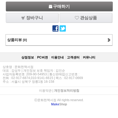
구매하기
장바구니
관심상품
상품리뷰
[0]
상점정보
PC버젼
이용안내
고객센터
커뮤니티
상호명 : 문화헌책서점
대표 : 강성두 | 개인정보 보호 책임자 : 김인순
사업자등록번호 :209-90-54953 | 통신판매업신고번호 :
전화 : 02-917-6874,010-9141-6615 | 팩스 : 02-917-0669
주소 : 서울시 성북구 정릉1동 16-158
이용약관
|
개인정보처리방침
ⓒ문화헌책서점 All rights reserved.
Make
Shop