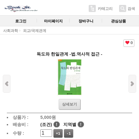
카테고리
검색
로그인
마이페이지
장바구니
관심상품
사회과학
외교/국제관계
0
독도와 한일관계 -법.역사적 접근 -
상세보기
상품가 :
5,000
원
배송비 :
(조건)
!
지역별
!
수량 :
+1
-1