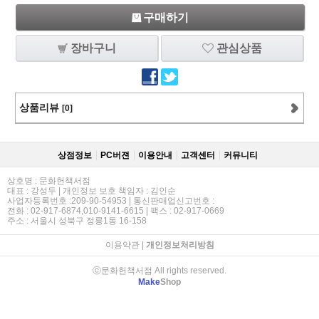
구매하기
장바구니
관심상품
상품리뷰
[0]
상점정보
PC버젼
이용안내
고객센터
커뮤니티
상호명 : 문화헌책서점
대표 : 강성두 | 개인정보 보호 책임자 : 김인순
사업자등록번호 :209-90-54953 | 통신판매업신고번호 :
전화 : 02-917-6874,010-9141-6615 | 팩스 : 02-917-0669
주소 : 서울시 성북구 정릉1동 16-158
이용약관
|
개인정보처리방침
ⓒ문화헌책서점 All rights reserved.
Make
Shop