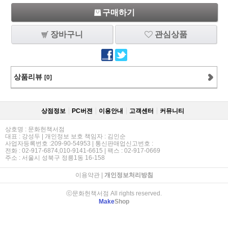
구매하기
장바구니
관심상품
상품리뷰
[0]
상점정보
PC버젼
이용안내
고객센터
커뮤니티
상호명 : 문화헌책서점
대표 : 강성두 | 개인정보 보호 책임자 : 김인순
사업자등록번호 :209-90-54953 | 통신판매업신고번호 :
전화 : 02-917-6874,010-9141-6615 | 팩스 : 02-917-0669
주소 : 서울시 성북구 정릉1동 16-158
이용약관
|
개인정보처리방침
ⓒ문화헌책서점 All rights reserved.
Make
Shop