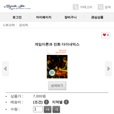
카테고리
검색
로그인
마이페이지
장바구니
관심상품
사회과학
경제학
0
게임이론과 진화 다이내믹스
상세보기
상품가 :
7,000
원
배송비 :
(조건)
!
지역별
!
수량 :
+1
-1