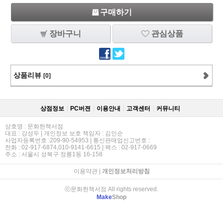
구매하기
장바구니
관심상품
상품리뷰
[0]
상점정보
PC버젼
이용안내
고객센터
커뮤니티
상호명 : 문화헌책서점
대표 : 강성두 | 개인정보 보호 책임자 : 김인순
사업자등록번호 :209-90-54953 | 통신판매업신고번호 :
전화 : 02-917-6874,010-9141-6615 | 팩스 : 02-917-0669
주소 : 서울시 성북구 정릉1동 16-158
이용약관
|
개인정보처리방침
ⓒ문화헌책서점 All rights reserved.
Make
Shop