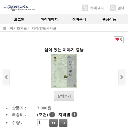
카테고리
검색
로그인
마이페이지
장바구니
관심상품
한국학기초자료
지리/향토사자료
0
삶이 있는 이야기 충남
상세보기
상품가 :
7,000
원
배송비 :
(조건)
!
지역별
!
수량 :
+1
-1