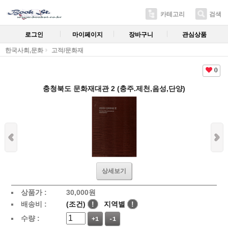
카테고리
검색
로그인
마이페이지
장바구니
관심상품
한국사회,문화
고적/문화재
0
충청북도 문화재대관 2 (충주.제천,음성,단양)
상세보기
상품가 :
30,000
원
배송비 :
(조건)
!
지역별
!
수량 :
+1
-1