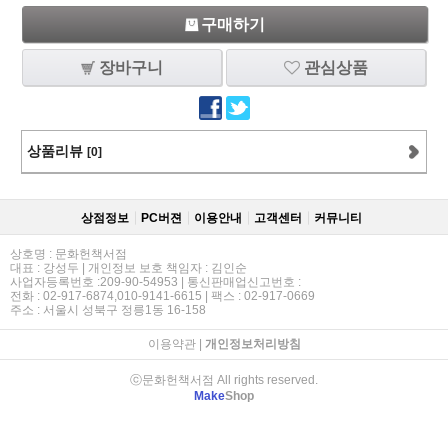
구매하기
장바구니
관심상품
상품리뷰
[0]
상점정보
PC버젼
이용안내
고객센터
커뮤니티
상호명 : 문화헌책서점
대표 : 강성두 | 개인정보 보호 책임자 : 김인순
사업자등록번호 :209-90-54953 | 통신판매업신고번호 :
전화 : 02-917-6874,010-9141-6615 | 팩스 : 02-917-0669
주소 : 서울시 성북구 정릉1동 16-158
이용약관
|
개인정보처리방침
ⓒ문화헌책서점 All rights reserved.
Make
Shop