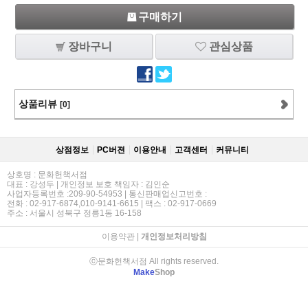
구매하기
장바구니
관심상품
상품리뷰
[0]
상점정보
PC버젼
이용안내
고객센터
커뮤니티
상호명 : 문화헌책서점
대표 : 강성두 | 개인정보 보호 책임자 : 김인순
사업자등록번호 :209-90-54953 | 통신판매업신고번호 :
전화 : 02-917-6874,010-9141-6615 | 팩스 : 02-917-0669
주소 : 서울시 성북구 정릉1동 16-158
이용약관
|
개인정보처리방침
ⓒ문화헌책서점 All rights reserved.
Make
Shop