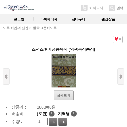
카테고리
검색
로그인
마이페이지
장바구니
관심상품
도록/화집/사진집
한국고문화도록
0
조선조후기궁중복식 (영왕복식중심)
상세보기
상품가 :
180,000
원
배송비 :
(조건)
!
지역별
!
수량 :
+1
-1