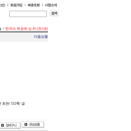
술
>
한국의 목공예 상,하 (전2권)
다음상품
 초판/ 532쪽/ 급