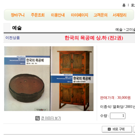
예술
예술
>
고미
한국의 목공예 상,하 (전2권)
이전상품
판매가격 :
30,000원
이종석/ 열화당/ 2001년
수량 :