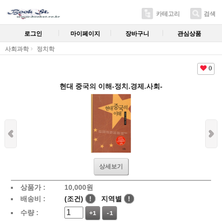
카테고리
검색
로그인
마이페이지
장바구니
관심상품
사회과학
정치학
0
현대 중국의 이해-정치.경제.사회-
상세보기
상품가 :
10,000
원
배송비 :
(조건)
!
지역별
!
수량 :
+1
-1