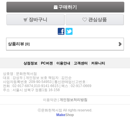
구매하기
장바구니
관심상품
상품리뷰
[0]
상점정보
PC버젼
이용안내
고객센터
커뮤니티
상호명 : 문화헌책서점
대표 : 강성두 | 개인정보 보호 책임자 : 김인순
사업자등록번호 :209-90-54953 | 통신판매업신고번호 :
전화 : 02-917-6874,010-9141-6615 | 팩스 : 02-917-0669
주소 : 서울시 성북구 정릉1동 16-158
이용약관
|
개인정보처리방침
ⓒ문화헌책서점 All rights reserved.
Make
Shop