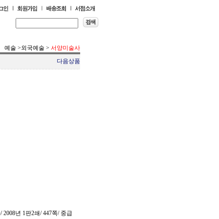
예술
>
외국예술
>
서양미술사
다음상품
008년 1판2쇄/ 447쪽/ 중급