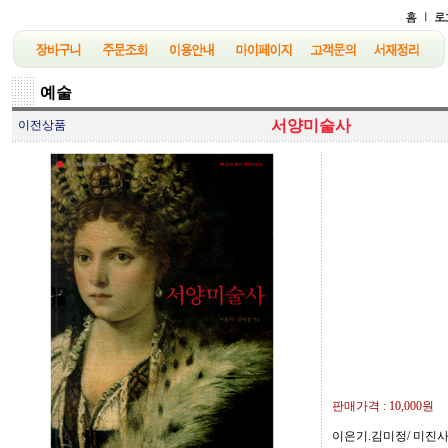
예술
서양미술사
이전상품
판매가격 :
10,000원
이은기.김미정/ 미진사/ 2