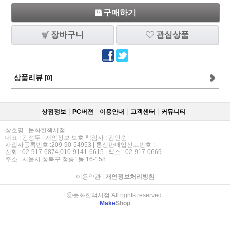
구매하기
장바구니
관심상품
상품리뷰
[0]
상점정보
PC버젼
이용안내
고객센터
커뮤니티
상호명 : 문화헌책서점
대표 : 강성두 | 개인정보 보호 책임자 : 김인순
사업자등록번호 :209-90-54953 | 통신판매업신고번호 :
전화 : 02-917-6874,010-9141-6615 | 팩스 : 02-917-0669
주소 : 서울시 성북구 정릉1동 16-158
이용약관
|
개인정보처리방침
ⓒ문화헌책서점 All rights reserved.
Make
Shop