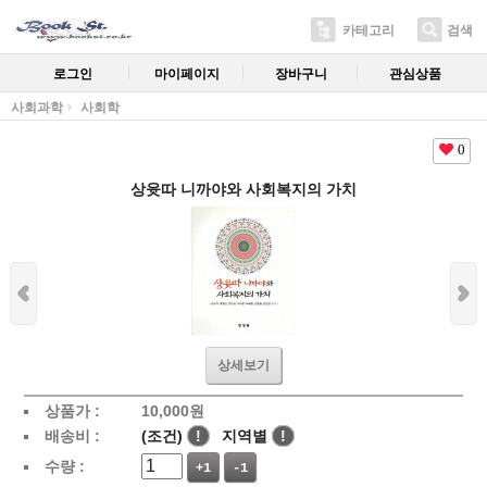
카테고리
검색
로그인
마이페이지
장바구니
관심상품
사회과학
사회학
0
상윳따 니까야와 사회복지의 가치
상세보기
상품가 :
10,000
원
배송비 :
(조건)
!
지역별
!
수량 :
+1
-1