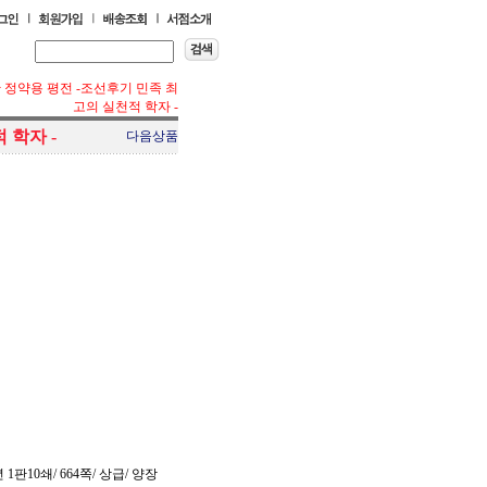
 정약용 평전 -조선후기 민족 최
고의 실천적 학자 -
 학자 -
다음상품
 1판10쇄/ 664쪽/ 상급/ 양장