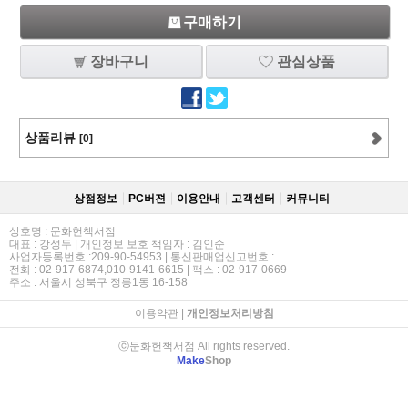
구매하기
장바구니
관심상품
상품리뷰
[0]
상점정보
PC버젼
이용안내
고객센터
커뮤니티
상호명 : 문화헌책서점
대표 : 강성두 | 개인정보 보호 책임자 : 김인순
사업자등록번호 :209-90-54953 | 통신판매업신고번호 :
전화 : 02-917-6874,010-9141-6615 | 팩스 : 02-917-0669
주소 : 서울시 성북구 정릉1동 16-158
이용약관
|
개인정보처리방침
ⓒ문화헌책서점 All rights reserved.
Make
Shop