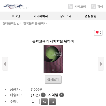
카테고리
검색
로그인
마이페이지
장바구니
관심상품
현대문학일반
한국문학론/문학사
0
문학교육의 사회학을 위하여
상세보기
상품가 :
7,000
원
배송비 :
(조건)
!
지역별
!
수량 :
+1
-1