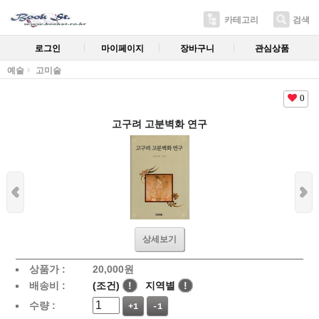
카테고리
검색
로그인
마이페이지
장바구니
관심상품
예술
고미술
0
고구려 고분벽화 연구
상세보기
상품가 :
20,000
원
배송비 :
(조건)
!
지역별
!
수량 :
+1
-1