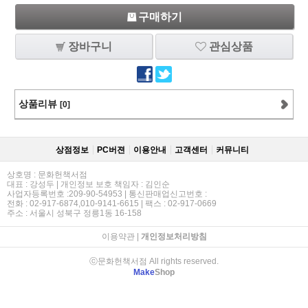
구매하기
장바구니
관심상품
상품리뷰
[0]
상점정보
PC버젼
이용안내
고객센터
커뮤니티
상호명 : 문화헌책서점
대표 : 강성두 | 개인정보 보호 책임자 : 김인순
사업자등록번호 :209-90-54953 | 통신판매업신고번호 :
전화 : 02-917-6874,010-9141-6615 | 팩스 : 02-917-0669
주소 : 서울시 성북구 정릉1동 16-158
이용약관
|
개인정보처리방침
ⓒ문화헌책서점 All rights reserved.
Make
Shop