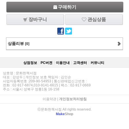
구매하기
장바구니
관심상품
상품리뷰
[0]
상점정보
PC버젼
이용안내
고객센터
커뮤니티
상호명 : 문화헌책서점
대표 : 강성두 | 개인정보 보호 책임자 : 김인순
사업자등록번호 :209-90-54953 | 통신판매업신고번호 :
전화 : 02-917-6874,010-9141-6615 | 팩스 : 02-917-0669
주소 : 서울시 성북구 정릉1동 16-158
이용약관
|
개인정보처리방침
ⓒ문화헌책서점 All rights reserved.
Make
Shop