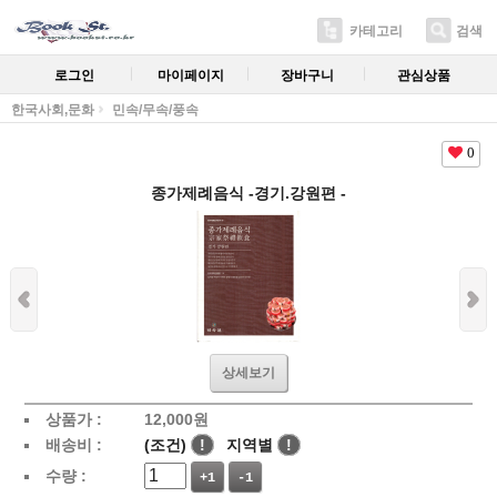
카테고리
검색
로그인
마이페이지
장바구니
관심상품
한국사회,문화
민속/무속/풍속
0
종가제례음식 -경기.강원편 -
상세보기
상품가 :
12,000
원
배송비 :
(조건)
!
지역별
!
수량 :
+1
-1