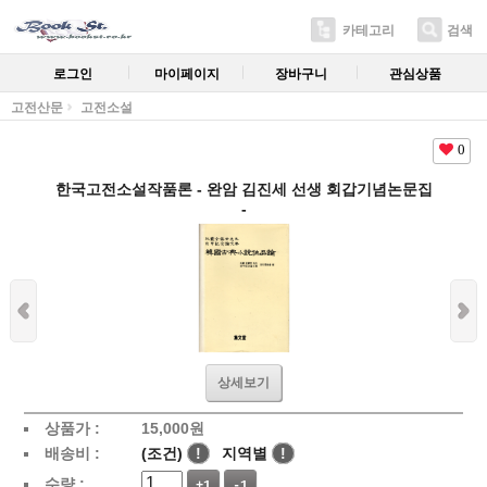
카테고리
검색
로그인
마이페이지
장바구니
관심상품
고전산문
고전소설
0
한국고전소설작품론 - 완암 김진세 선생 회갑기념논문집
-
상세보기
상품가 :
15,000
원
배송비 :
(조건)
!
지역별
!
수량 :
+1
-1