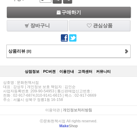
구매하기
장바구니
관심상품
상품리뷰
[0]
상점정보
PC버젼
이용안내
고객센터
커뮤니티
상호명 : 문화헌책서점
대표 : 강성두 | 개인정보 보호 책임자 : 김인순
사업자등록번호 :209-90-54953 | 통신판매업신고번호 :
전화 : 02-917-6874,010-9141-6615 | 팩스 : 02-917-0669
주소 : 서울시 성북구 정릉1동 16-158
이용약관
|
개인정보처리방침
ⓒ문화헌책서점 All rights reserved.
Make
Shop