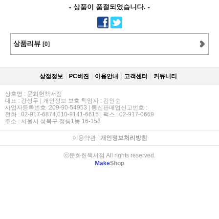
- 상품이 품절되었습니다. -
상품리뷰
[0]
상점정보
PC버젼
이용안내
고객센터
커뮤니티
상호명 : 문화헌책서점
대표 : 강성두 | 개인정보 보호 책임자 : 김인순
사업자등록번호 :209-90-54953 | 통신판매업신고번호 :
전화 : 02-917-6874,010-9141-6615 | 팩스 : 02-917-0669
주소 : 서울시 성북구 정릉1동 16-158
이용약관
|
개인정보처리방침
ⓒ문화헌책서점 All rights reserved.
Make
Shop