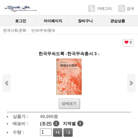
카테고리
검색
로그인
마이페이지
장바구니
관심상품
한국사회,문화
민속/무속/풍속
0
한국무속도록 -한국무속총서 3 -
상세보기
상품가 :
40,000
원
배송비 :
(조건)
!
지역별
!
수량 :
+1
-1