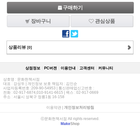
구매하기
장바구니
관심상품
상품리뷰
[0]
상점정보
PC버젼
이용안내
고객센터
커뮤니티
상호명 : 문화헌책서점
대표 : 강성두 | 개인정보 보호 책임자 : 김인순
사업자등록번호 :209-90-54953 | 통신판매업신고번호 :
전화 : 02-917-6874,010-9141-6615 | 팩스 : 02-917-0669
주소 : 서울시 성북구 정릉1동 16-158
이용약관
|
개인정보처리방침
ⓒ문화헌책서점 All rights reserved.
Make
Shop