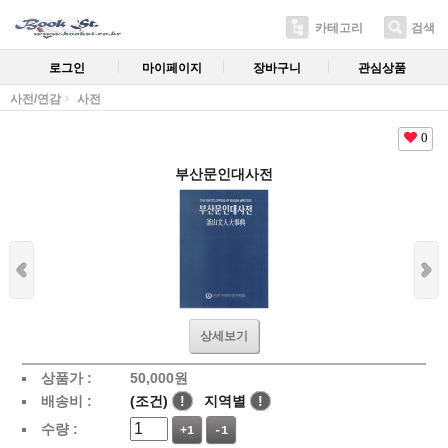
카테고리
검색
로그인
마이페이지
장바구니
관심상품
사전/연감
사전
0
부산문인대사전
상세보기
상품가 :
50,000
원
배송비 :
(조건)
!
지역별
!
수량 :
+1
-1