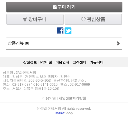
구매하기
장바구니
관심상품
상품리뷰
[0]
상점정보
PC버젼
이용안내
고객센터
커뮤니티
상호명 : 문화헌책서점
대표 : 강성두 | 개인정보 보호 책임자 : 김인순
사업자등록번호 :209-90-54953 | 통신판매업신고번호 :
전화 : 02-917-6874,010-9141-6615 | 팩스 : 02-917-0669
주소 : 서울시 성북구 정릉1동 16-158
이용약관
|
개인정보처리방침
ⓒ문화헌책서점 All rights reserved.
Make
Shop