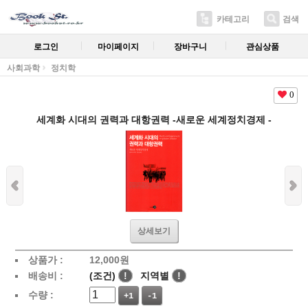
카테고리
검색
로그인
마이페이지
장바구니
관심상품
사회과학
정치학
0
세계화 시대의 권력과 대항권력 -새로운 세계정치경제 -
상세보기
상품가 :
12,000
원
배송비 :
(조건)
!
지역별
!
수량 :
+1
-1