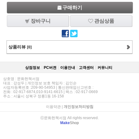
구매하기
장바구니
관심상품
상품리뷰
[0]
상점정보
PC버젼
이용안내
고객센터
커뮤니티
상호명 : 문화헌책서점
대표 : 강성두 | 개인정보 보호 책임자 : 김인순
사업자등록번호 :209-90-54953 | 통신판매업신고번호 :
전화 : 02-917-6874,010-9141-6615 | 팩스 : 02-917-0669
주소 : 서울시 성북구 정릉1동 16-158
이용약관
|
개인정보처리방침
ⓒ문화헌책서점 All rights reserved.
Make
Shop