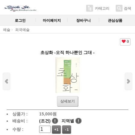
카테고리
검색
로그인
마이페이지
장바구니
관심상품
예술
외국예술
0
초상화 -오직 하나뿐인 그대 -
상세보기
상품가 :
15,000
원
배송비 :
(조건)
!
지역별
!
수량 :
+1
-1