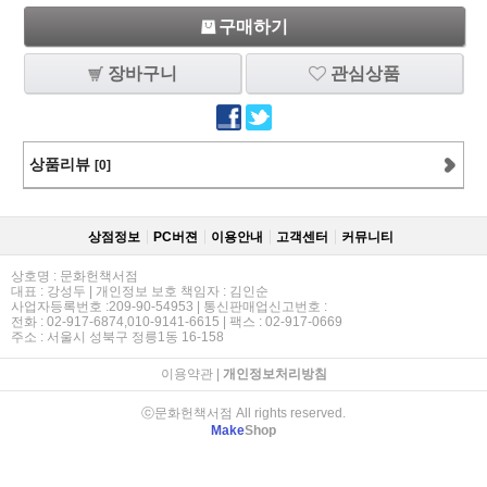
구매하기
장바구니
관심상품
상품리뷰
[0]
상점정보
PC버젼
이용안내
고객센터
커뮤니티
상호명 : 문화헌책서점
대표 : 강성두 | 개인정보 보호 책임자 : 김인순
사업자등록번호 :209-90-54953 | 통신판매업신고번호 :
전화 : 02-917-6874,010-9141-6615 | 팩스 : 02-917-0669
주소 : 서울시 성북구 정릉1동 16-158
이용약관
|
개인정보처리방침
ⓒ문화헌책서점 All rights reserved.
Make
Shop