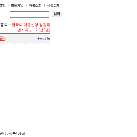
/풍속
>
한국의 마을신앙 강원특
별자치도 1.2 (전2권)
권)
다음상품
/ 1378쪽/ 상급