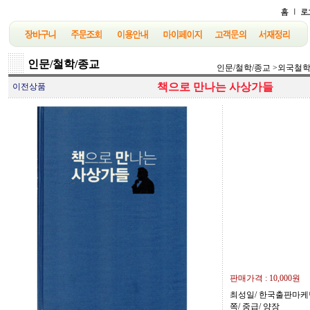
인문/철학/종교
인문/철학/종교
>
외국철
책으로 만나는 사상가들
이전상품
판매가격 :
10,000원
최성일/ 한국출판마케팅연
쪽/ 중급/ 양장