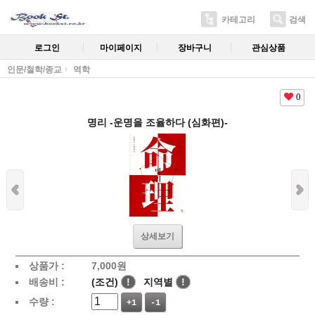
카테고리
검색
로그인
마이페이지
장바구니
관심상품
인문/철학/종교
역학
0
명리 -운명을 조율하다 (심화편)-
상세보기
상품가 :
7,000
원
배송비 :
(조건)
!
지역별
!
수량 :
+1
-1