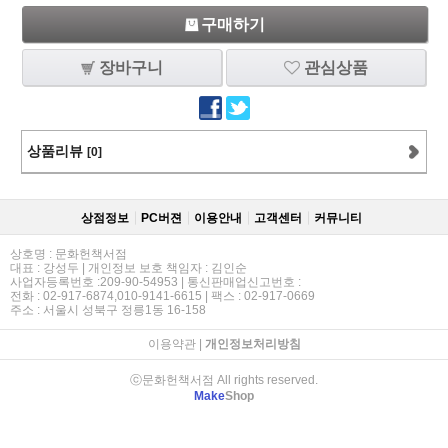
구매하기
장바구니
관심상품
상품리뷰
[0]
상점정보
PC버젼
이용안내
고객센터
커뮤니티
상호명 : 문화헌책서점
대표 : 강성두 | 개인정보 보호 책임자 : 김인순
사업자등록번호 :209-90-54953 | 통신판매업신고번호 :
전화 : 02-917-6874,010-9141-6615 | 팩스 : 02-917-0669
주소 : 서울시 성북구 정릉1동 16-158
이용약관
|
개인정보처리방침
ⓒ문화헌책서점 All rights reserved.
Make
Shop