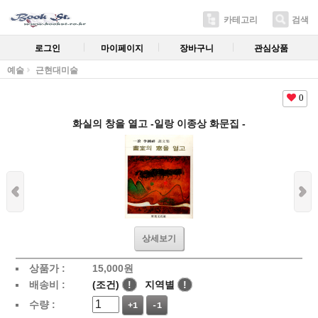
카테고리
검색
로그인
마이페이지
장바구니
관심상품
예술
근현대미술
0
화실의 창을 열고 -일랑 이종상 화문집 -
상세보기
상품가 :
15,000
원
배송비 :
(조건)
!
지역별
!
수량 :
+1
-1