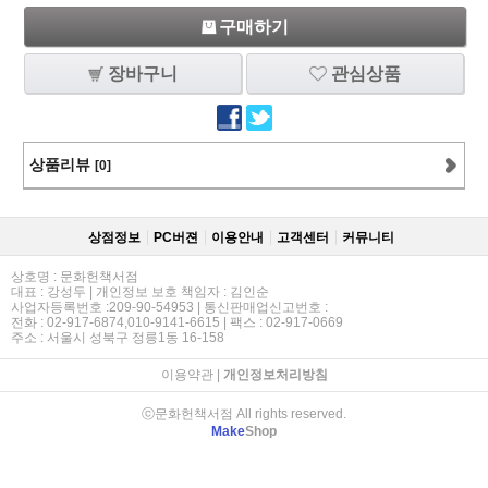
구매하기
장바구니
관심상품
상품리뷰
[0]
상점정보
PC버젼
이용안내
고객센터
커뮤니티
상호명 : 문화헌책서점
대표 : 강성두 | 개인정보 보호 책임자 : 김인순
사업자등록번호 :209-90-54953 | 통신판매업신고번호 :
전화 : 02-917-6874,010-9141-6615 | 팩스 : 02-917-0669
주소 : 서울시 성북구 정릉1동 16-158
이용약관
|
개인정보처리방침
ⓒ문화헌책서점 All rights reserved.
Make
Shop