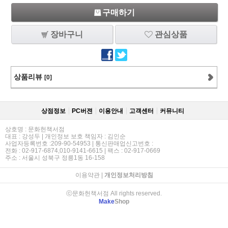
구매하기
장바구니
관심상품
상품리뷰
[0]
상점정보
PC버젼
이용안내
고객센터
커뮤니티
상호명 : 문화헌책서점
대표 : 강성두 | 개인정보 보호 책임자 : 김인순
사업자등록번호 :209-90-54953 | 통신판매업신고번호 :
전화 : 02-917-6874,010-9141-6615 | 팩스 : 02-917-0669
주소 : 서울시 성북구 정릉1동 16-158
이용약관
|
개인정보처리방침
ⓒ문화헌책서점 All rights reserved.
Make
Shop