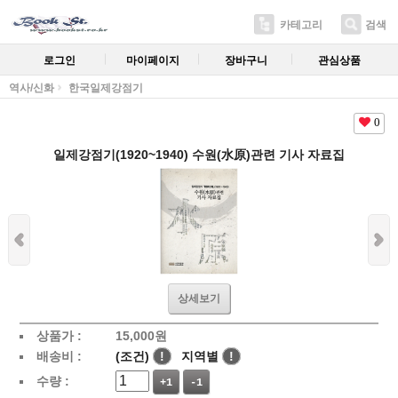
카테고리
검색
로그인
마이페이지
장바구니
관심상품
역사/신화
한국일제강점기
0
일제강점기(1920~1940) 수원(水原)관련 기사 자료집
상세보기
상품가 :
15,000
원
배송비 :
(조건)
!
지역별
!
수량 :
+1
-1