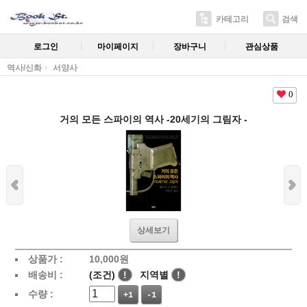
카테고리
검색
로그인
마이페이지
장바구니
관심상품
역사/신화
서양사
0
거의 모든 스파이의 역사 -20세기의 그림자 -
상세보기
상품가 :
10,000
원
배송비 :
(조건)
!
지역별
!
수량 :
+1
-1