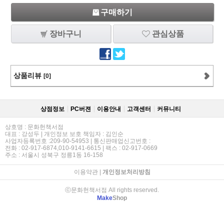
구매하기
장바구니
관심상품
상품리뷰
[0]
상점정보
PC버젼
이용안내
고객센터
커뮤니티
상호명 : 문화헌책서점
대표 : 강성두 | 개인정보 보호 책임자 : 김인순
사업자등록번호 :209-90-54953 | 통신판매업신고번호 :
전화 : 02-917-6874,010-9141-6615 | 팩스 : 02-917-0669
주소 : 서울시 성북구 정릉1동 16-158
이용약관
|
개인정보처리방침
ⓒ문화헌책서점 All rights reserved.
Make
Shop