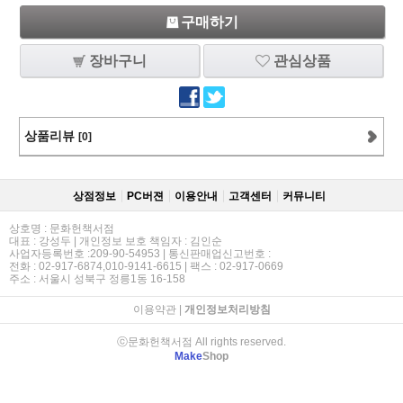
구매하기
장바구니
관심상품
상품리뷰
[0]
상점정보
PC버젼
이용안내
고객센터
커뮤니티
상호명 : 문화헌책서점
대표 : 강성두 | 개인정보 보호 책임자 : 김인순
사업자등록번호 :209-90-54953 | 통신판매업신고번호 :
전화 : 02-917-6874,010-9141-6615 | 팩스 : 02-917-0669
주소 : 서울시 성북구 정릉1동 16-158
이용약관
|
개인정보처리방침
ⓒ문화헌책서점 All rights reserved.
Make
Shop