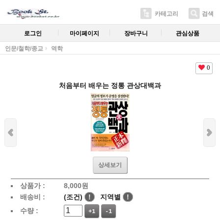
카테고리
검색
로그인
마이페이지
장바구니
관심상품
인문/철학/종교
역학
0
처음부터 배우는 정통 관상대백과
상세보기
상품가 :
8,000
원
배송비 :
(조건)
!
지역별
!
수량 :
+1
-1