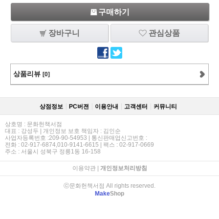
구매하기
장바구니
관심상품
상품리뷰
[0]
상점정보
PC버젼
이용안내
고객센터
커뮤니티
상호명 : 문화헌책서점
대표 : 강성두 | 개인정보 보호 책임자 : 김인순
사업자등록번호 :209-90-54953 | 통신판매업신고번호 :
전화 : 02-917-6874,010-9141-6615 | 팩스 : 02-917-0669
주소 : 서울시 성북구 정릉1동 16-158
이용약관
|
개인정보처리방침
ⓒ문화헌책서점 All rights reserved.
Make
Shop