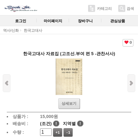
카테고리
검색
로그인
마이페이지
장바구니
관심상품
역사/신화
한국고대사
0
한국고대사 자료집 (고조선.부여 편 5 -관찬서사)
상세보기
상품가 :
15,000
원
배송비 :
(조건)
!
지역별
!
수량 :
+1
-1