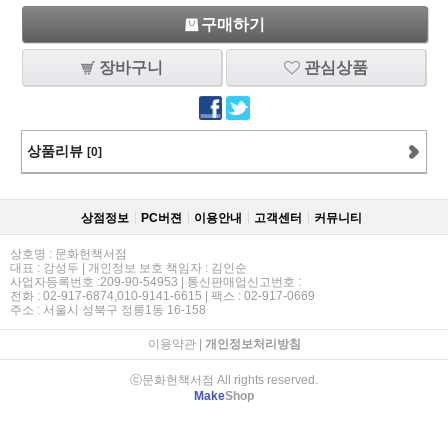
구매하기
장바구니
관심상품
상품리뷰
[0]
상점정보
PC버젼
이용안내
고객센터
커뮤니티
상호명 : 문화헌책서점
대표 : 강성두 | 개인정보 보호 책임자 : 김인순
사업자등록번호 :209-90-54953 | 통신판매업신고번호 :
전화 : 02-917-6874,010-9141-6615 | 팩스 : 02-917-0669
주소 : 서울시 성북구 정릉1동 16-158
이용약관
|
개인정보처리방침
ⓒ문화헌책서점 All rights reserved.
Make
Shop