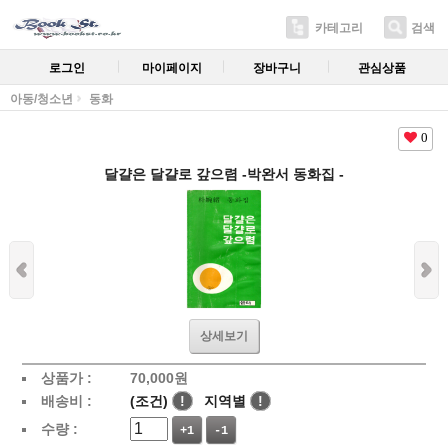
카테고리
검색
로그인
마이페이지
장바구니
관심상품
아동/청소년
동화
0
달걀은 달걀로 갚으렴 -박완서 동화집 -
상세보기
상품가 :
70,000
원
배송비 :
(조건)
!
지역별
!
수량 :
+1
-1