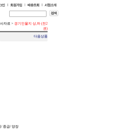
토사자료
>
경기인물지 상,하 (전2
권)
다음상품
쪽/ 중급/ 양장