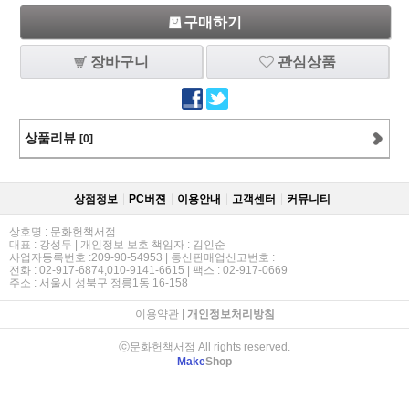
구매하기
장바구니
관심상품
상품리뷰
[0]
상점정보
PC버젼
이용안내
고객센터
커뮤니티
상호명 : 문화헌책서점
대표 : 강성두 | 개인정보 보호 책임자 : 김인순
사업자등록번호 :209-90-54953 | 통신판매업신고번호 :
전화 : 02-917-6874,010-9141-6615 | 팩스 : 02-917-0669
주소 : 서울시 성북구 정릉1동 16-158
이용약관
|
개인정보처리방침
ⓒ문화헌책서점 All rights reserved.
Make
Shop