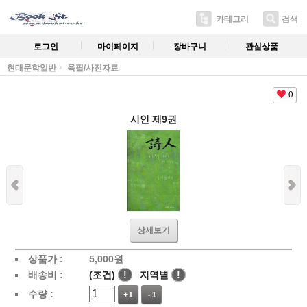
카테고리
검색
로그인
마이페이지
장바구니
관심상품
현대문학일반
육필/사진자료
0
시인 제9권
상세보기
상품가 :
5,000
원
배송비 :
(조건)
!
지역별
!
수량 :
+1
-1