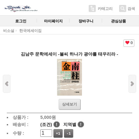
카테고리
검색
로그인
마이페이지
장바구니
관심상품
비소설
한국에세이집
0
김남주 문학에세이 -불씨 하나가 광야를 태우리라 -
상세보기
상품가 :
5,000
원
배송비 :
(조건)
!
지역별
!
수량 :
+1
-1