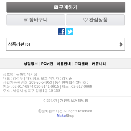
구매하기
장바구니
관심상품
상품리뷰
[0]
상점정보
PC버젼
이용안내
고객센터
커뮤니티
상호명 : 문화헌책서점
대표 : 강성두 | 개인정보 보호 책임자 : 김인순
사업자등록번호 :209-90-54953 | 통신판매업신고번호 :
전화 : 02-917-6874,010-9141-6615 | 팩스 : 02-917-0669
주소 : 서울시 성북구 정릉1동 16-158
이용약관
|
개인정보처리방침
ⓒ문화헌책서점 All rights reserved.
Make
Shop