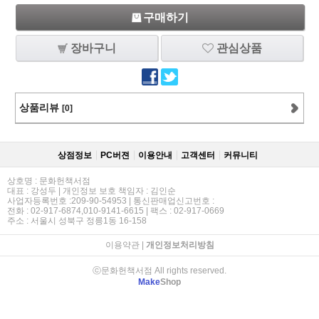
구매하기
장바구니
관심상품
상품리뷰
[0]
상점정보
PC버젼
이용안내
고객센터
커뮤니티
상호명 : 문화헌책서점
대표 : 강성두 | 개인정보 보호 책임자 : 김인순
사업자등록번호 :209-90-54953 | 통신판매업신고번호 :
전화 : 02-917-6874,010-9141-6615 | 팩스 : 02-917-0669
주소 : 서울시 성북구 정릉1동 16-158
이용약관
|
개인정보처리방침
ⓒ문화헌책서점 All rights reserved.
Make
Shop