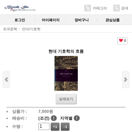
카테고리
검색
로그인
마이페이지
장바구니
관심상품
외국문학
언어/기호학
0
현대 기호학의 흐름
상세보기
상품가 :
7,000
원
배송비 :
(조건)
!
지역별
!
수량 :
+1
-1