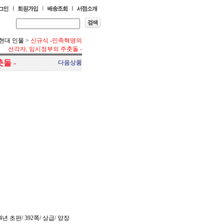
현대 인물
>
신규식 -민족혁명의
선각자, 임시정부의 주춧돌 -
돌 -
다음상품
년 초판/ 392쪽/ 상급/ 양장