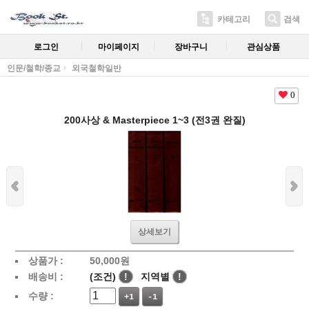
카테고리
검색
로그인
마이페이지
장바구니
관심상품
인문/철학/종교
외국철학일반
0
200사상 & Masterpiece 1~3 (전3권 완질)
상세보기
상품가 :
50,000
원
배송비 :
(조건)
!
지역별
!
수량 :
+1
-1