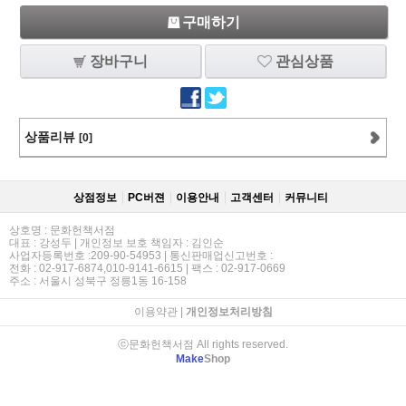
구매하기
장바구니
관심상품
상품리뷰
[0]
상점정보
PC버젼
이용안내
고객센터
커뮤니티
상호명 : 문화헌책서점
대표 : 강성두 | 개인정보 보호 책임자 : 김인순
사업자등록번호 :209-90-54953 | 통신판매업신고번호 :
전화 : 02-917-6874,010-9141-6615 | 팩스 : 02-917-0669
주소 : 서울시 성북구 정릉1동 16-158
이용약관
|
개인정보처리방침
ⓒ문화헌책서점 All rights reserved.
Make
Shop