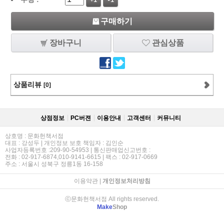
+1
-1
구매하기
장바구니
관심상품
상품리뷰
[0]
상점정보
PC버젼
이용안내
고객센터
커뮤니티
상호명 : 문화헌책서점
대표 : 강성두 | 개인정보 보호 책임자 : 김인순
사업자등록번호 :209-90-54953 | 통신판매업신고번호 :
전화 : 02-917-6874,010-9141-6615 | 팩스 : 02-917-0669
주소 : 서울시 성북구 정릉1동 16-158
이용약관
|
개인정보처리방침
ⓒ문화헌책서점 All rights reserved.
Make
Shop