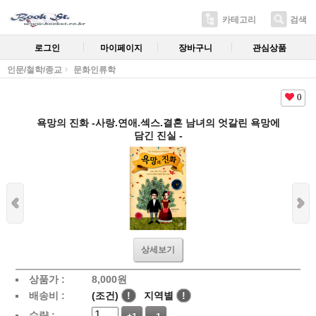
카테고리
검색
로그인
마이페이지
장바구니
관심상품
인문/철학/종교
문화인류학
0
욕망의 진화 -사랑.연애.섹스.결혼 남녀의 엇갈린 욕망에
담긴 진실 -
상세보기
상품가 :
8,000
원
배송비 :
(조건)
!
지역별
!
수량 :