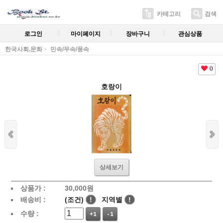
카테고리
검색
로그인
마이페이지
장바구니
관심상품
한국사회,문화
민속/무속/풍속
0
호랑이
상세보기
상품가 :
30,000
원
배송비 :
(조건)
!
지역별
!
수량 :
+1
-1